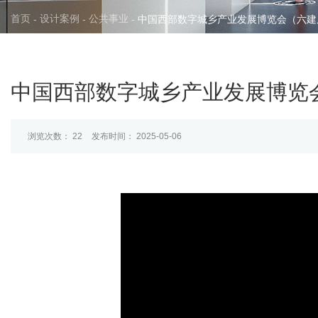
首页
设计案例
公共事业
-
-
-
中国西部数字城乡产业发展博览会（六建
中国西部数字城乡产业发展博览
浏览次数：
22
发布时间： 2025-05-06