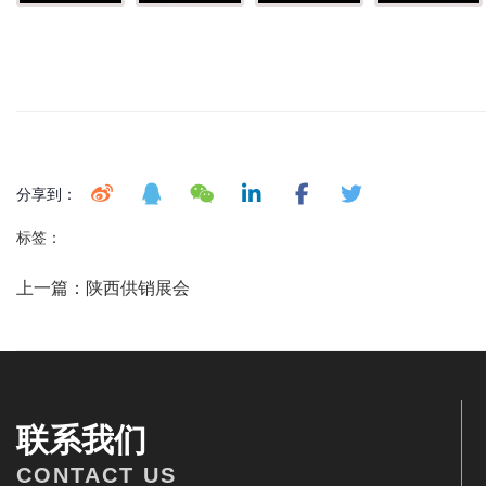
分享到：
标签：
上一篇：
陕西供销展会
相关内容
联系我们
CONTACT US