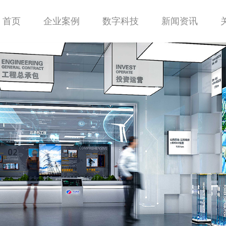
首页
企业案例
数字科技
新闻资讯
CASE
案例详情