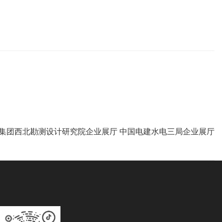
集团西北勘测设计研究院企业展厅 中国电建水电三局企业展厅